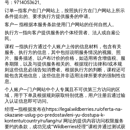
号：9714053621。
订单
—指客户在门户网站上，按照执行方在门户网站上所示
条件提出的、要求执行方提供服务的申请。
客户
— 指根据本服务条款使用门户网站的任何自然人。
执行方
—指向客户提供服务的个体经营者、法人或自雇公
民。
课程
—指执行方通过个人账户上传的信息材料，包含有关
服务、执行方的信息，其中包括说明服务情况的视频、照
片、服务描述、以卢布计价的价格，如适用将含增值税、服
务期限，以及与提供服务相关的、根据现行法律和/或本规
则这些信息必须告知消费者。根据执行方的判断，课程还可
能包含其他信息，这些信息并非适用法律所要求的强制性信
息。
个人账户
—门户网站中个人专属且不可供第三方访问的区
域，用于下单及根据规则获取特别优惠，用户注册后通过输
入认证信息即可访问。
经理—
指根据发布在https://legal.wildberries.ru/oferta-na-
okazanie-uslug-po-predostavleni-yu-dostupa-k-
kontentu/country/ru/lang/ru/ 网址的提供内容访问权限服务
要约的条款，成功完成“Wildberries经理”课程并通过测试获