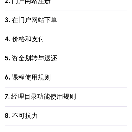
2.
门户网站注册
1.2.
门户网站为客户提供以下免费功能：搜索课程信息、
浏览 Wildberries 及其他执行方的课程方案、接收（包括通
2.1.
只有在门户网站注册的客户才能创建订单，且每位客
过搜索结果接收）课程实施建议，以及使用其他相关功能。
3.
在门户网站下单
户在网站上仅能注册1（一）次，即只能拥有一个个人账
户。
3.1.
门户网站用于提供 Wildberries 及其他执行方的课程。
2.2.
在门户网站上注册和授权（登录）需使用客户在
4.
价格和支付
Wildberries网站或移动应用程序上的个人账户信息。认证通
3.2.
当客户在门户网站上订购 Wildberries 课程，即视为与
过输入访问代码完成，该代码由 Wildberries 通过推送通知
Wildberries 建立服务合同关系。
4.1.
所购课程的使用权自课程交付给客户且客户付清全部
发送至客户在 Wildberries 网站（
www.wildberries.ru
）或移
5.
资金划转与退还
课程费用时起转移至给客户。
动应用的个人账户中。 客户禁止将访问代码转让给第三
3.3.
当客户在门户网站上订购由其他执行方提供的课程
方。若因客户向第三方泄露访问代码而导致任何可能的负面
时，即根据服务合同与实施该课程的执行方直接建立合同关
4.2.
课程价格由执行方确定并在门户网站中公布。
5.1.
课程交付按本规则规定条件执行。若客户未在约定时
后果，均由客户自行承担。
系。
6.
课程使用规则
限内接收课程，Wildberries有权在不另行通知的情况下取消
4.3.
课程价格以俄罗斯联邦卢布计算，已包含增值税。.
订单。已预付订单的款项将在法定期限内退还给客户。
2.3.
Wildberries不对客户在注册时提供的信息的准确性和
3.4.
客户在门户网站上购买的课程，其与客户之间的结算
正确性承担责任。
由 Wildberries 以本身名义或根据直接执行方的委托以执行
6.1.
订购课程时，订购方确认已被告知必须事先阅读并遵
4.4.
门户网站中所示课程服务的服务合同结算，由客户与
5.2.
客户接收课程后，不再受理关于课程质量的异议。
7.
经理目录功能使用规则
方名义进行。
守课程的使用条款和规则，以及如适用，必须与最终用户签
发布课程要约的执行方依据执行方开具的发票进行，可委托
2.4.
Wildberries不对客户在注册和授权时提供的信息的准
订许可协议。
授权支付受理机构或电子货币运营商办理。若Wildberries非
5.3.
客户完成对应课程支付后，即可在平台获取课程访问
确性和正确性承担责任。
3.5.
客户在下单时可以查看课程执行方的相关信息。
服务执行方，则对客户与执行方之间的结算不承担任何义
7.1.
经理可通过以下网址在经理目录栏目发布简历：
权限。
6.2.
客户只能将课程用于个人目的之指定用途。客户无权
8.
不可抗力
务。订单支付相关的全部权利义务关系仅存在于客户与执行
https://pro.wildberries.ru/resumes 该功能自获
2.5.
客户有义务确保身份验证信息的保密性。
3.6.
在提交订单前，客户承诺已阅读并理解本平台所有课
以营利为目的使用课程，包括不得复制、改编、分发、公开
方之间。
得“Wildberries市场经理”项目结业证书（以下简称“证书”）
5.4.
所有针对Wildberries作为执行方的课程，客户必须将
程购买条款。同时，课程描述中出现的明显错误，包括印刷
展示、进口、出租、公开表演、通过广播或有线电视传输、
之日起12（十二）个月内对经理开放。经理可在证书有效期
全部异议发送至电子邮箱：sales@wildberries.ru。通过电
8.1.
Wildberries对因不可抗力导致的全部或部分未能履行
错误，不具有法律约束力。
或向公众传播。