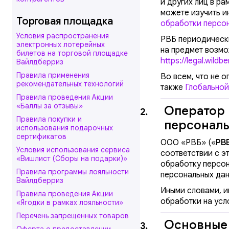
и других лиц в р
можете изучить и
Торговая площадка
обработки персон
Условия распространения
РВБ периодически
электронных лотерейных
на предмет возмо
билетов на торговой площадке
https://legal.wildb
Вайлдберриз
Правила применения
Во всем, что не 
рекомендательных технологий
также
Глобальной
Правила проведения Акции
«Баллы за отзывы»
Оператор 
2.
Правила покупки и
персональ
использования подарочных
сертификатов
ООО «РВБ»
(«
РВ
Условия использования cервиса
соответствии с эт
«Вишлист (Сборы на подарки)»
обработку персон
Правила программы лояльности
персональных дан
Вайлдберриз
Иными словами, и
Правила проведения Акции
обработки на усл
«Ягодки в рамках лояльности»
Перечень запрещенных товаров
Основные 
3.