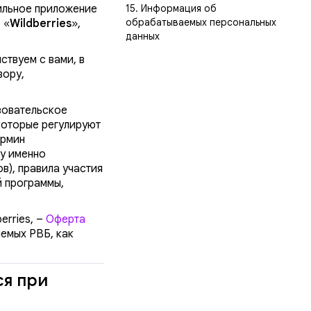
ильное приложение
15. Информация об
обрабатываемых персональных
– «
Wildberries
»,
данных
ствуем с вами, в
вору,
зовательское
которые регулируют
ермин
ду именно
в), правила участия
й программы,
erries, –
Оферта
яемых РВБ, как
ся при