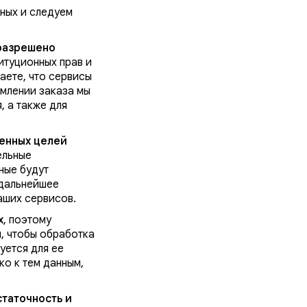
ных и следуем
 разрешено
итуционных прав и
аете, что сервисы
рмлении заказа мы
, а также для
ленных целей
ельные
ные будут
 дальнейшее
аших сервисов.
х
, поэтому
м, чтобы обработка
уется для ее
о к тем данным,
статочность и