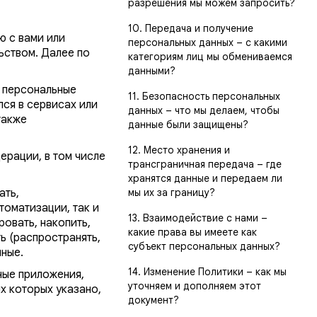
разрешения мы можем запросить?
10. Передача и получение
ю с вами или
персональных данных – с какими
ьством. Далее по
категориям лиц мы обмениваемся
данными?
и персональные
11. Безопасность персональных
лся в сервисах или
данных – что мы делаем, чтобы
также
данные были защищены?
12. Место хранения и
рации, в том числе
трансграничная передача – где
хранятся данные и передаем ли
ать,
мы их за границу?
томатизации, так и
13. Взаимодействие с нами –
ровать, накопить,
какие права вы имеете как
ть (распространять,
субъект персональных данных?
нные.
14. Изменение Политики – как мы
ные приложения,
уточняем и дополняем этот
х которых указано,
документ?