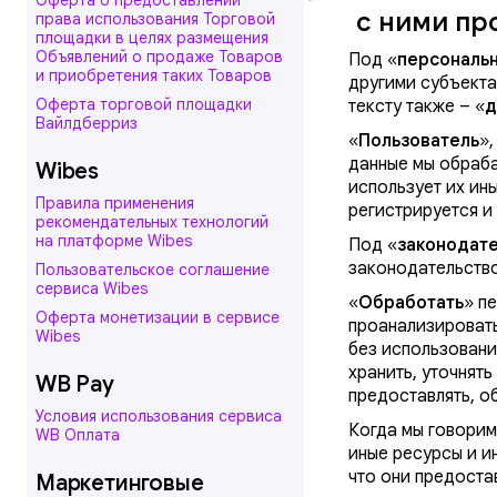
Оферта о предоставлении
с ними пр
права использования Торговой
площадки в целях размещения
Объявлений о продаже Товаров
Под «
персональ
и приобретения таких Товаров
другими субъекта
Оферта торговой площадки
тексту также – «
д
Вайлдберриз
«
Пользователь
»,
данные мы обраба
Wibes
использует их ин
Правила применения
регистрируется и
рекомендательных технологий
на платформе Wibes
Под «
законодат
законодательство
Пользовательское соглашение
сервиса Wibes
«
Обработать
» п
Оферта монетизации в сервисе
проанализировать
Wibes
без использовани
хранить, уточнять
WB Pay
предоставлять, о
Условия использования сервиса
Когда мы говорим
WB Оплата
иные ресурсы и и
что они предоста
Маркетинговые