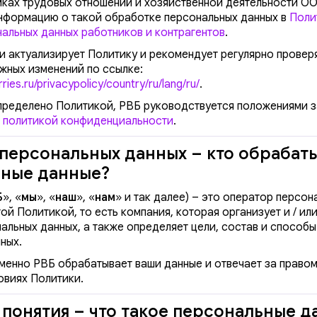
амках трудовых отношений и хозяйственной деятельности О
нформацию о такой обработке персональных данных в
Поли
альных данных работников и контрагентов
.
 актуализирует Политику и рекомендует регулярно провер
жных изменений по ссылке:
erries.ru/privacypolicy/country/ru/lang/ru/
.
определено Политикой, РВБ руководствуется положениями з
 политикой конфиденциальности
.
персональных данных – кто обрабат
ные данные?
Б
», «
мы
», «
наш
», «
нам
» и так далее)
– это оператор персон
ой Политикой, то есть компания, которая организует и / ил
альных данных, а также определяет цели, состав и способ
ных.
менно РВБ обрабатывает ваши данные и отвечает за право
овиях Политики.
понятия – что такое персональные д