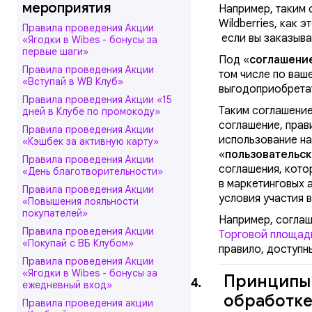
мероприятия
Например, таким 
Wildberries, как 
Правила проведения Акции
если вы заказыва
«Ягодки в Wibes - бонусы за
первые шаги»
Под «
соглашени
Правила проведения Акции
том числе по ваш
«Вступай в WB Клуб»
выгодоприобретат
Правила проведения Акции «15
Таким соглашение
дней в Клубе по промокоду»
соглашение, прав
Правила проведения Акции
использование на
«Кэшбек за активную карту»
«
пользовательс
Правила проведения Акции
соглашения, кото
«День благотворительности»
в маркетинговых 
Правила проведения Акции
условия участия в
«Повышения лояльности
покупателей»
Например, соглаш
Правила проведения Акции
Торговой площад
«Покупай с ВБ Клубом»
правило, доступн
Правила проведения Акции
«Ягодки в Wibes - бонусы за
Принципы 
4.
ежедневный вход»
обработке
Правила проведения акции