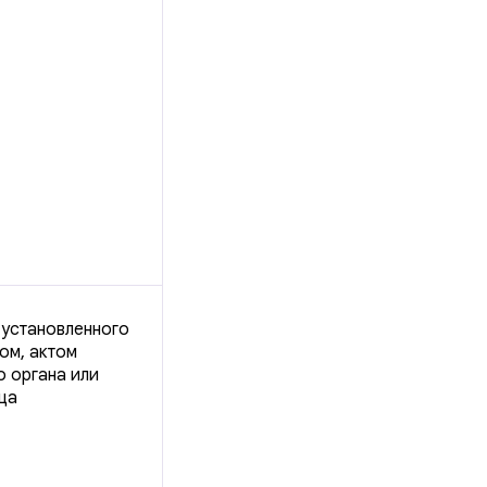
 установленного
ом, актом
о органа или
ца