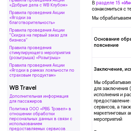
Правила проведения Акции
В
разделе 15
«Ин
«Добрые дела с WB Клубом»
ознакомиться с т
Правила проведения Акции
«Ягодки за
Мы обрабатываем 
благотворительность»
Правила проведения Акции
"Скидка на первый заказ для
Основание обра
бизнеса"
пояснение
Правила проведения
стимулирующего мероприятия
(розыгрыша) «Розыгрыш»
Правила проведения Акции
Заключение, ис
«Ягодки в рамках лояльности по
страховым продуктам»
Мы обрабатываем
WB Travel
для заключения (
исполнения и ра
Дополнительная информация
предоставление 
для пассажиров
сервисов, а такж
Политика ООО «РВБ Трэвел» в
маркетинговых а
отношении обработки
персональных данных в связи с
мероприятий
использованием
предоставляемых сервисов