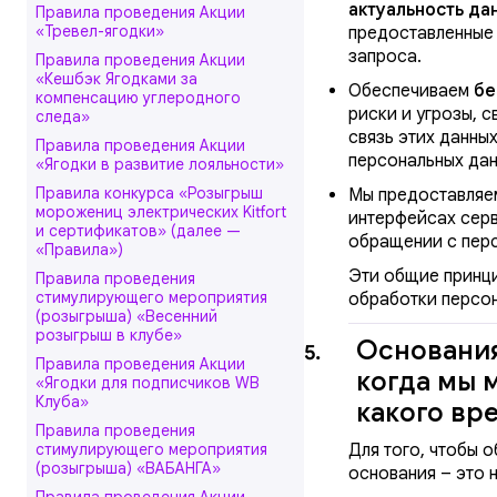
актуальность да
Правила проведения Акции
«Тревел-ягодки»
предоставленные 
запроса.
Правила проведения Акции
«Кешбэк Ягодками за
Обеспечиваем
бе
компенсацию углеродного
риски и угрозы, 
следа»
связь этих данны
Правила проведения Акции
персональных дан
«Ягодки в развитие лояльности»
Правила конкурса «Розыгрыш
Мы предоставляе
морожениц электрических Kitfort
интерфейсах серв
и сертификатов» (далее —
обращении с пер
«Правила»)
Эти общие принц
Правила проведения
стимулирующего мероприятия
обработки персон
(розыгрыша) «Весенний
розыгрыш в клубе»
Основания
5.
Правила проведения Акции
когда мы 
«Ягодки для подписчиков WB
Клуба»
какого вр
Правила проведения
стимулирующего мероприятия
Для того, чтобы 
(розыгрыша) «ВАБАНГА»
основания – это 