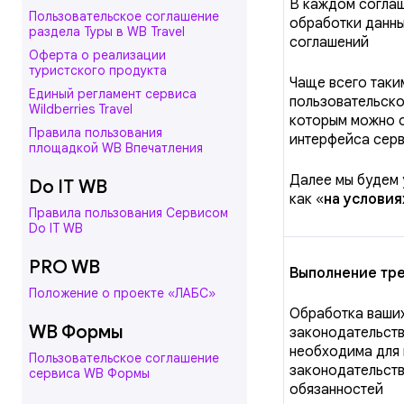
В каждом соглаш
Пользовательское соглашение
обработки данны
раздела Туры в WB Travel
соглашений
Оферта о реализации
туристского продукта
Чаще всего таки
Единый регламент сервиса
пользовательско
Wildberries Travel
которым можно о
Правила пользования
интерфейса серв
площадкой WB Впечатления
Далее мы будем 
Do IT WB
как «
на условия
Правила пользования Сервисом
Do IT WB
PRO WB
Выполнение тре
Положение о проекте «ЛАБС»
Обработка ваши
WB Формы
законодательств
необходима для 
Пользовательское соглашение
законодательств
сервиса WB Формы
обязанностей