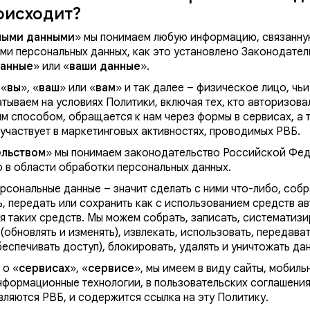
оисходит?
ными данными
» мы понимаем любую информацию, связанну
ми персональных данных, как это установлено Законодател
анные
» или «
ваши данные
».
 «
вы
», «
ваш
» или «
вам
» и так далее – физическое лицо, чь
тываем на условиях Политики, включая тех, кто авторизова
ым способом, обращается к нам через формы в сервисах, а 
 участвует в маркетинговых активностях, проводимых РВБ.
ельством
» мы понимаем законодательство Российской Феде
 в области обработки персональных данных.
ерсональные данные – значит сделать с ними что-либо, собр
, передать или сохранить как с использованием средств ав
я таких средств. Мы можем собрать, записать, систематизи
 (обновлять и изменять), извлекать, использовать, передава
беспечивать доступ), блокировать, удалять и уничтожать да
 о «
сервисах
», «
сервисе
», мы имеем в виду сайты, мобиль
нформационные технологии, в пользовательских соглашения
вляются РВБ, и содержится ссылка на эту Политику.