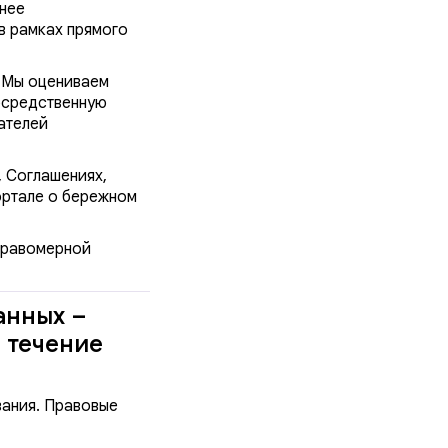
анее
в рамках прямого
 Мы оцениваем
посредственную
ателей
, Соглашениях,
ортале о бережном
правомерной
анных –
 течение
вания. Правовые