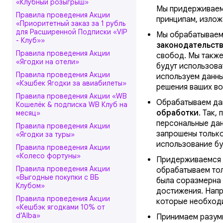
«Клубный розыгрыш»
Мы придерживаем
Правила проведения Акции
принципам, изло
«Приоритетный заказ за 1 рубль
для Расширенной Подписки «VIP
Мы обрабатываем
- Клуб»»
законодательст
Правила проведения Акции
свобод. Мы также
«Ягодки на отели»
будут использова
Правила проведения Акции
используем данные
«Кэшбек Ягодки за авиабилеты»
решения ваших во
Правила проведения Акции «WB
Обрабатываем д
Кошелёк & подписка WB Клуб на
обработки
. Так,
месяц»
персональные дан
Правила проведения Акции
запрошены только
«Ягодки за туры»
использование бу
Правила проведения Акции
«Колесо фортуны»
Придерживаемся
Правила проведения Акции
обрабатываем тол
«Выгодные покупки с ВБ
была соразмерна 
Клубом»
достижения. Напр
Правила проведения Акции
которые необход
«Кешбэк ягодками 10% от
d’Alba»
Принимаем разум