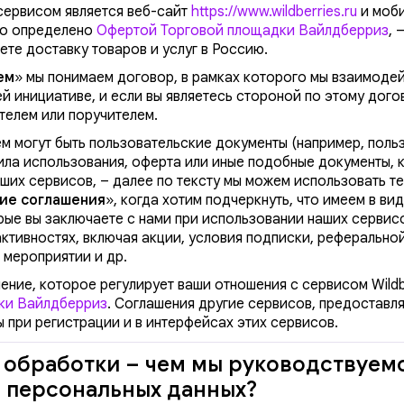
сервисом является веб-сайт
https://www.wildberries.ru
и моб
это определено
Офертой Торговой площадки Вайлдберриз
, 
ете доставку товаров и услуг в Россию.
ем
» мы понимаем договор, в рамках которого мы взаимодей
ей инициативе, и если вы являетесь стороной по этому дого
елем или поручителем.
м могут быть пользовательские документы (например, поль
ила использования, оферта или иные подобные документы, 
ших сервисов, – далее по тексту мы можем использовать т
кие соглашения
», когда хотим подчеркнуть, что имеем в ви
рые вы заключаете с нами при использовании наших сервисо
активностях, включая акции, условия подписки, реферально
 мероприятии и др.
ение, которое регулирует ваши отношения с сервисом Wildb
ки Вайлдберриз
. Соглашения другие сервисов, предоставл
ы при регистрации и в интерфейсах этих сервисов.
обработки – чем мы руководствуем
 персональных данных?