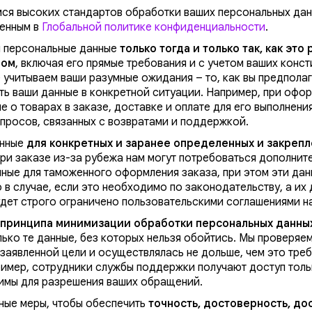
ся высоких стандартов обработки ваших персональных дан
женным в
Глобальной политике конфиденциальности
.
 персональные данные
только тогда и только так, как это
вом
, включая его прямые требования и с учетом ваших конст
 учитываем ваши разумные ожидания – то, как вы предполаг
ть ваши данные в конкретной ситуации. Например, при офо
 о товарах в заказе, доставке и оплате для его выполнения
просов, связанных с возвратами и поддержкой.
анные
для конкретных и заранее определенных и закреп
 при заказе из-за рубежа нам могут потребоваться дополнит
ные для таможенного оформления заказа, при этом эти дан
 в случае, если это необходимо по законодательству, а их
дет строго ограничено пользовательскими соглашениями н
принципа минимизации обработки персональных данны
ько те данные, без которых нельзя обойтись. Мы проверяе
заявленной цели и осуществлялась не дольше, чем это треб
имер, сотрудники службы поддержки получают доступ тольк
имы для разрешения ваших обращений.
ные меры, чтобы обеспечить
точность, достоверность, до